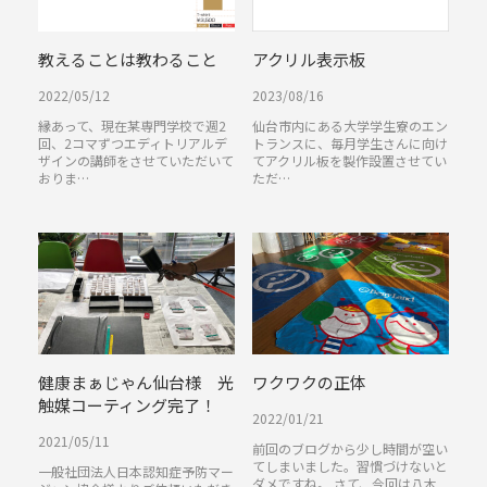
教えることは教わること
アクリル表示板
2022/05/12
2023/08/16
縁あって、現在某専門学校で週2
仙台市内にある大学学生寮のエン
回、2コマずつエディトリアルデ
トランスに、毎月学生さんに向け
ザインの講師をさせていただいて
てアクリル板を製作設置させてい
おりま…
ただ…
健康まぁじゃん仙台様 光
ワクワクの正体
触媒コーティング完了！
2022/01/21
2021/05/11
前回のブログから少し時間が空い
てしまいました。習慣づけないと
一般社団法人日本認知症予防マー
ダメですね。 さて、今回は八木