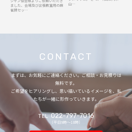
ジャン協会様よりご依頼いただき
山…
ました、会場及び出張教室用の麻
雀牌セッ…
CONTACT
まずは、お気軽にご連絡ください。ご相談・お見積りは
無料です。
ご希望をヒアリングし、思い描いているイメージを、私
たちが一緒に形作っていきます。
022-797-7016
TEL
（平日9時〜18時）